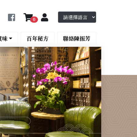
0
賞味
百年秘方
聯絡陳振芳