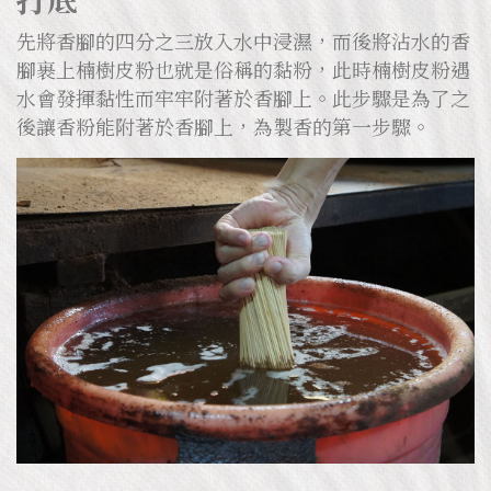
先將香腳的四分之三放入水中浸濕，而後將沾水的香
腳裹上楠樹皮粉也就是俗稱的黏粉，此時楠樹皮粉遇
水會發揮黏性而牢牢附著於香腳上。此步驟是為了之
後讓香粉能附著於香腳上，為製香的第一步驟。