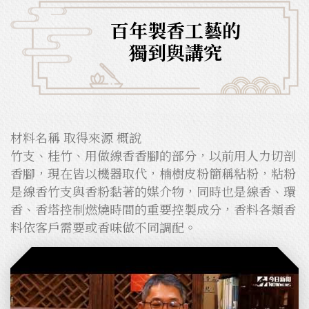
百年製香工藝的
獨到與講究
材料名稱 取得來源 概說
竹支、桂竹、用做線香香腳的部分，以前用人力切剖
香腳，現在皆以機器取代，楠樹皮粉簡稱粘粉，粘粉
是線香竹支與香粉黏著的媒介物，同時也是線香、環
香、香塔控制燃燒時間的重要控製成分，香料各類香
料依客戶需要或香味做不同調配。