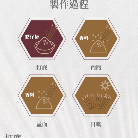
製作過程
打底
內腹
蓋面
日曬
打底