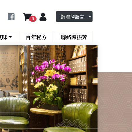
0
賞味
百年秘方
聯絡陳振芳