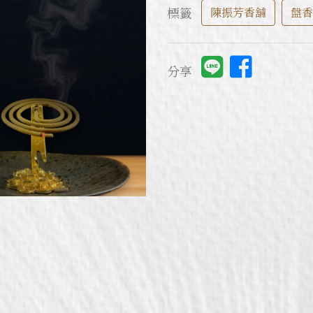
標籤
陳振芳香舖
盤香
分享