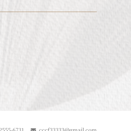
2555-6731
cccf33333@gmail.com