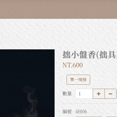
拙小盤香(拙具
NT.600
單一規格
數量
編號
4H06