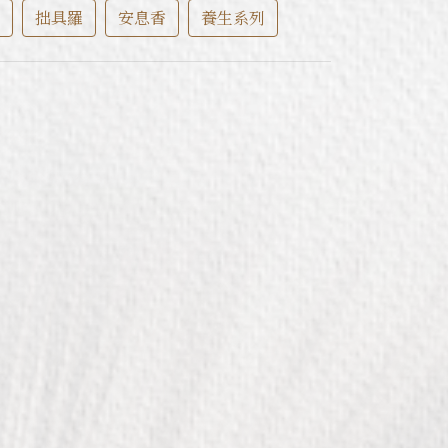
拙具羅
安息香
養生系列