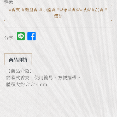
標籤
#香夾 ＃微盤香 ＃小盤香 #香環＃線香#臥香＃沉香 #
檀香
分享
商品詳情
【商品介紹】
簡易式香夾，使用簡易、方便攜帶。
體積大約 3*3*4 cm