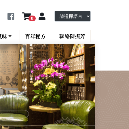
0
賞味
百年秘方
聯絡陳振芳