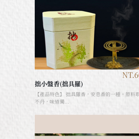
NT.6
拙小盤香(拙具羅)
【產品特色】 拙具羅香，安息香的一種。原料
不丹，味道獨...