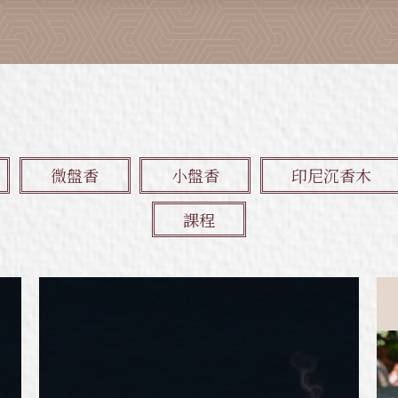
微盤香
小盤香
印尼沉香木
課程