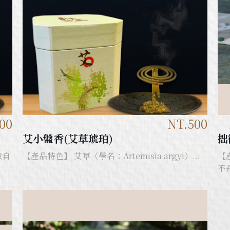
00
NT.500
艾小盤香(艾草琥珀)
拙
取自
【產品特色】 艾草（學名：Artemisia argyi）...
【
不