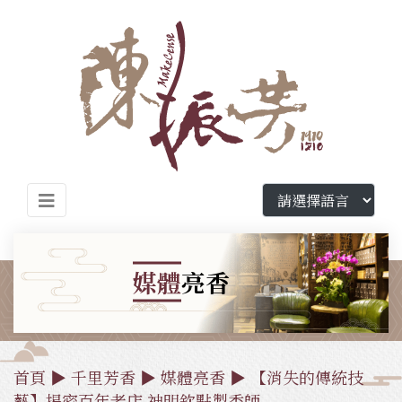
媒體
亮香
首頁
▶
千里芳香
▶
媒體亮香
▶ 【消失的傳統技
藝】揭密百年老店 神明欽點製香師