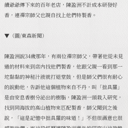
續爺爺傳下來的百年老店，陳盈洲不計成本研發好
香，連禪宗師父也親自找上他們特製香。
▼（圖/東森新聞）
陳盈洲說34歲那年，有兩位禪宗師父，帶著他從未見
過的材料來到店內找他們製香，他跟父親一看到那一
坨黏黏的神秘汁液就打退堂鼓，但是師父們很有耐心
的說動他，告訴他這個植物來自不丹，叫「拙具羅」
是由安息香樹分泌出的樹脂，陳盈洲一頭栽入研究，
找到同海拔的高山植物來匹配製香，師父聞到之後
說，「這是記憶中拙具羅的味道！」不但很滿意也很