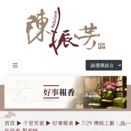
好事
報香
首頁
▶
千里芳香
▶
好事報香
▶ 7/29 傳統工藝，百
年留香-製香師