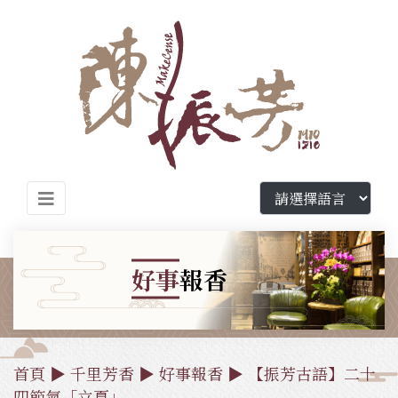
好事
報香
首頁
▶
千里芳香
▶
好事報香
▶ ​【振芳古語】二十
四節氣「立夏」