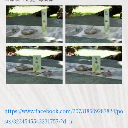
https://www.facebook.com/207318509287824/po
sts/3234545543231757/?d=n