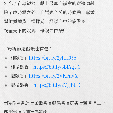
別忘了在母親節，獻上最真心誠意的謝禮呦🎁
除了康乃馨之外，在媽媽辛勞的時候點上薰香
幫忙捶捶背、揉揉肩，舒緩心中的疲憊☺️
祝全天下的媽媽，母親節快樂❗️
✅母親節送禮最佳首選：
🔸｢桂臥香」
https://bit.ly/2yRH95e
🔸｢桂微盤香」
https://bit.ly/3bLYgUC
🔸｢拙臥香」
https://bit.ly/2VKPnVX
🔸｢拙微盤香」
https://bit.ly/2VJJBUE
#陳振芳香舖 #無毒香 #環保香 #沉香 #薰香 #二十
四節氣 #立夏#母親節