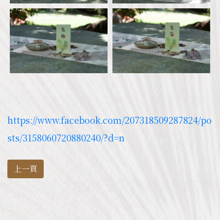
https://www.facebook.com/207318509287824/po
sts/3158060720880240/?d=n
上一頁