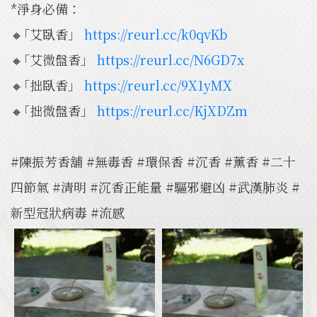
*淨身必備：
🔸｢艾臥香」
https://reurl.cc/k0qvKb
🔸｢艾微盤香」
https://reurl.cc/N6GD7x
🔸｢拙臥香」
https://reurl.cc/9X1yMX
🔸｢拙微盤香」
https://reurl.cc/KjXDZm
#陳振芳香舖 #無毒香 #環保香 #沉香 #薰香 #二十
四節氣 #清明 #沉香正能量 #驅邪避凶 #武漢肺炎 #
新型冠狀病毒 #流感