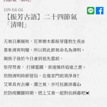
109-04-04
【振芳古語】二十四節氣
「清明」
天氣日漸暖和，花草樹木都萌芽蓬勃生長🌼
景象清爽明媚，所以將此節氣命名為清明。
親族子孫於今日會到祖先墓前，
祭拜焚香， 打掃墓園，表達慎終追遠之意。
依照清明時節習俗，在進家門前須淨身‼️
艾草具有去瘴、濁之氣，亦可抗菌消毒👍
於防疫關鍵時期，燃上艾香一起對抗病毒吧💓