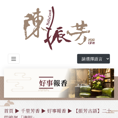
好事
報香
首頁
▶
千里芳香
▶
好事報香
▶ 【振芳古語】二十
四節氣「清明」