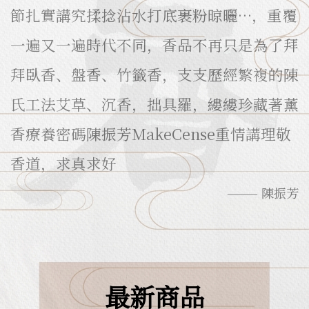
節扎實講究揉捻沾水打底裹粉晾曬…，重覆
一遍又一遍時代不同，香品不再只是為了拜
拜臥香、盤香、竹籤香，支支歷經繁複的陳
氏工法艾草、沉香，拙具羅，縷縷珍藏著薰
香療養密碼陳振芳MakeCense重情講理敬
香道，求真求好
——— 陳振芳
最新商品