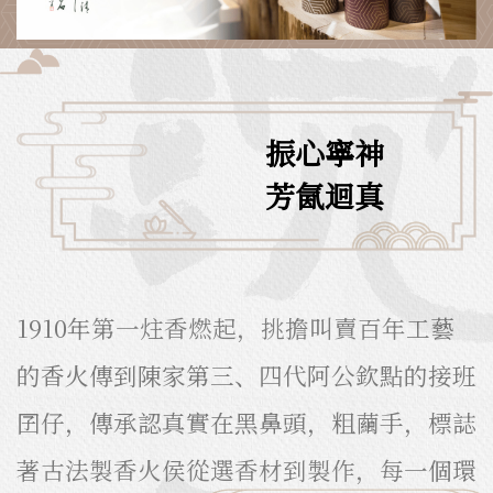
振心寧神
芳氤迴真
1910年第一炷香燃起，挑擔叫賣百年工藝
的香火傳到陳家第三、四代阿公欽點的接班
囝仔，傳承認真實在黑鼻頭，粗繭手，標誌
著古法製香火侯從選香材到製作，每一個環