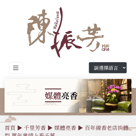
媒體
亮香
首頁
▶
千里芳香
▶
媒體亮香
▶ 百年線香老店拚轉
型 單年業績上看千萬