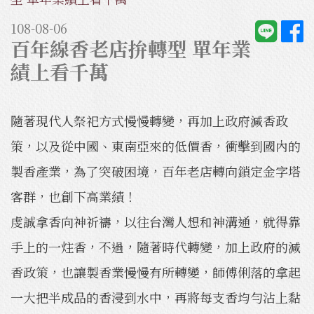
108-08-06
百年線香老店拚轉型 單年業
績上看千萬
隨著現代人祭祀方式慢慢轉變，再加上政府減香政
策，以及從中國、東南亞來的低價香，衝擊到國內的
製香產業，為了突破困境，百年老店轉向鎖定金字塔
客群，也創下高業績！
虔誠拿香向神祈禱，以往台灣人想和神溝通，就得靠
手上的一炷香，不過，隨著時代轉變，加上政府的減
香政策，也讓製香業慢慢有所轉變，師傅俐落的拿起
一大把半成品的香浸到水中，再將每支香均勻沾上黏