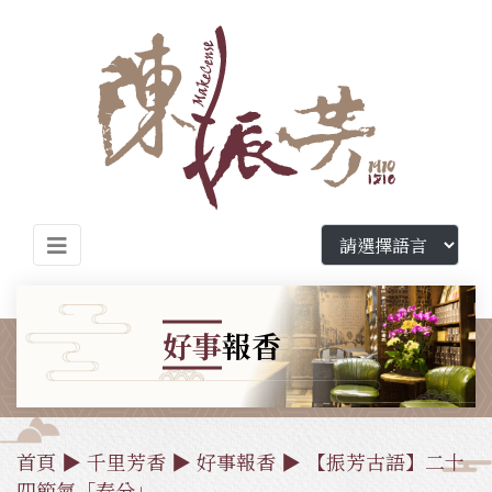
好事
報香
首頁
▶
千里芳香
▶
好事報香
▶ 【振芳古語】二十
四節氣「春分」