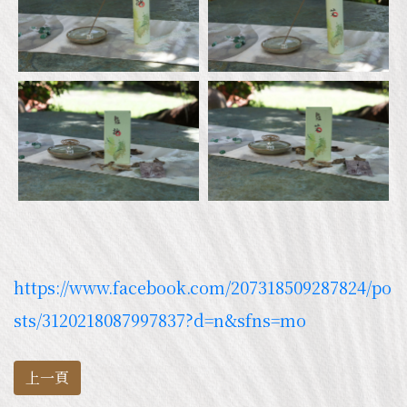
https://www.facebook.com/207318509287824/po
sts/3120218087997837?d=n&sfns=mo
上一頁