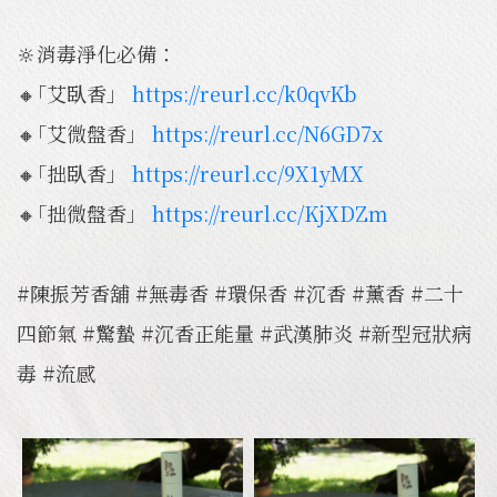
🔆消毒淨化必備：
🔸｢艾臥香」
https://reurl.cc/k0qvKb
🔸｢艾微盤香」
https://reurl.cc/N6GD7x
🔸｢拙臥香」
https://reurl.cc/9X1yMX
🔸｢拙微盤香」
https://reurl.cc/KjXDZm
#陳振芳香舖 #無毒香 #環保香 #沉香 #薰香 #二十
四節氣 #驚蟄 #沉香正能量 #武漢肺炎 #新型冠狀病
毒 #流感